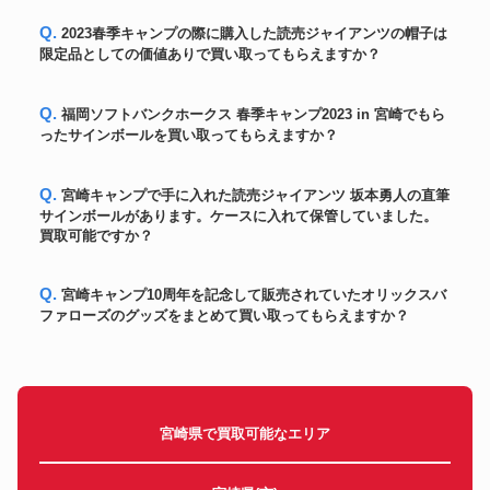
大谷翔平直筆サイン
バット
『21ALMVP』入り2021年選手支
468,600円
Q. 2023春季キャンプの際に購入した読売ジャイアンツの帽子は
給品試合用アシックス製バット
限定品としての価値ありで買い取ってもらえますか？
野茂英雄【MLB 2003 Leaf
カード
112,200円
Certified】Mirror Emerald Auto
2006WBC 決勝戦実使用ボール
Q. 福岡ソフトバンクホークス 春季キャンプ2023 in 宮崎でもら
ボール
(松坂投球) イチロー直筆サイン
120,600円
ったサインボールを買い取ってもらえますか？
入り
イチロー直筆サイン入2015年4月
ボール
14日MLB通算ヒット#2847達成
192,600円
Q. 宮崎キャンプで手に入れた読売ジャイアンツ 坂本勇人の直筆
実使用「安打」ボール
サインボールがあります。ケースに入れて保管していました。
ベーブ・ルース氏 サイン入りバ
買取可能ですか？
バット
300,000円
ット
ホログラム付き 大谷選手
カード
SHOTIME 直筆サイン2018
210,000円
Q. 宮崎キャンプ10周年を記念して販売されていたオリックスバ
Topps
ファローズのグッズをまとめて買い取ってもらえますか？
イチロー2012年直筆サイン MLB
ユニフォーム
154,200円
公認球団支給ジャージ
大谷翔平 2021年（年間MVPシー
ネームプレート
216,000円
ズン）ロッカーネームプレート
MLB ダルビッシュ有 選手支給品
グローブ
66,000円
同等グローブ
宮崎県で買取可能なエリア
山本由伸投手直筆サインボール
ボール
ローリングスMLB公式試合ボー
90,000円
ル