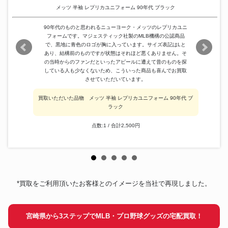
メッツ 半袖 レプリカユニフォーム 90年代 ブラック
90年代のものと思われるニューヨーク・メッツのレプリカユニ
フォームです。マジェスティック社製のMLB機構の公認商品
で、黒地に青色のロゴが胸に入っています。サイズ表記はLと
あり、結構前のものですが状態はそれほど悪くありません。そ
の当時からのファンだといったアピールに遭えて昔のものを探
している人も少なくないため、こういった商品も喜んでお買取
させていただいています。
買取いただいた品物 メッツ 半袖 レプリカユニフォーム 90年代 ブ
ラック
点数:1 / 合計2,500円
*買取をご利用頂いたお客様とのイメージを当社で再現しました。
宮崎県から3ステップでMLB・プロ野球グッズの宅配買取！