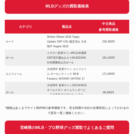
MLBグッズの買取価格表
中古美品
カテゴリ
製品名
参考買取価格
Shohei Ohtani 2018 Topps
カード
Update SSP US1 鑑定済み 大谷
230,400円
翔平 Angels MLB
イチロー直筆サイン#51日米通算
ボール
4367安打書込み入りMLB2019年
181,200円
日本開幕戦公式ボール
大谷翔平 直筆サイン ユニフォー
ユニフォーム
ム オーセンティック MLB
171,600円
Fanatics SHOHEI OHTANI 17
大谷翔平 直筆サイン2021年MLB
オールスター ホームランダービ
ボール
96,600円
ー日本選手初出場記念 公式ボー
ル
BBM 2023 ICONS SAMURAI
*価格はあくまでサイト制作時の参考価格です。売る時期や当社の在庫状況によってかわるの
カード
41,000円
山本由伸 直筆サイン
で是非一度ご連絡ください。
大谷翔平直筆サインMLBオール
スター初二刀流「1ST TWO-
ボール
300,600円
宮崎県のMLB・プロ野球グッズ買取でよくあるご質問
WAY All STAR」書込み公式ボー
ル