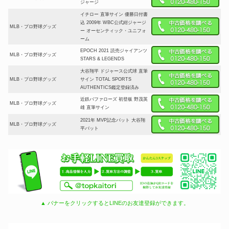
ジャージ
イチロー 直筆サイン 優勝日付書
込 2009年 WBC公式紺ジャージ
MLB・プロ野球グッズ
ー オーセンティック・ユニフォ
ーム
EPOCH 2021 読売ジャイアンツ
MLB・プロ野球グッズ
STARS & LEGENDS
大谷翔平 ドジャース公式球 直筆
MLB・プロ野球グッズ
サイン TOTAL SPORTS
AUTHENTICS鑑定登録済み
近鉄バファローズ 初登板 野茂英
MLB・プロ野球グッズ
雄 直筆サイン
2021年 MVP記念バット 大谷翔
MLB・プロ野球グッズ
平バット
▲ バナーをクリックするとLINEのお友達登録ができます。