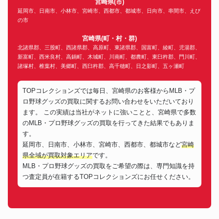
宮崎県(市)
大谷翔平直筆サイン 2022年MLB
延岡市、日南市、小林市、宮崎市、西都市、都城市、日向市、串間市、えび
史上初！二刀流 投打規定数達成
の市
バット
273,933円
記念入り 世界50本限定 ASICS
社製試合モデルバット
宮崎県(町・村・群)
イチロー直筆サイン最終引退試
北諸県郡、三股町、西諸県郡、高原町、東諸県郡、国富町、綾町、児湯郡、
ボール
合2019年3月21日書込み入り
146,400円
新富町、西米良村、高鍋町、木城町、川南町、都農町、東臼杵郡、門川町、
MLB日本開幕戦公式ボール
諸塚村、椎葉村、美郷町、西臼杵郡、高千穂町、日之影町、五ヶ瀬町
大谷翔平直筆ルーキーサイン
カード
168,600円
2018 ROY TOPPS
1995年 ドジャース 野茂英雄 実
TOPコレクションズでは毎日、宮崎県のお客様からMLB・プ
ユニフォーム
使用 サイン入りワームアップジ
152,700円
ロ野球グッズの買取に関するお問い合わせをいただいており
ャケット
ます。 この実績は当社がネットに強いことと、宮崎県で多数
Topps Now 2021 大谷翔平 MLB
カード
215,400円
ホームランダービー
のMLB・プロ野球グッズの買取を行ってきた結果でもありま
す。
延岡市、日南市、小林市、宮崎市、西都市、都城市など
宮崎
県全域が買取対象エリア
です。
MLB・プロ野球グッズの買取をご希望の際は、専門知識を持
つ査定員が在籍するTOPコレクションズにお任せください。