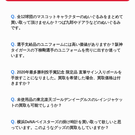
松坂大輔2010年ボストン・レッ
ユニフォーム
ドソックス実使用ジャージ・パ
140,400円
ンツセット
Q. 全12球団のマスコットキャラクターのぬいぐるみをまとめて
オーセンティック！大谷翔平
買い取って頂けませんか？つば九郎やドアラなどのぬいぐるみ
ユニフォーム
2022年MLBオールスター・ユニ
160,800円
です。
フォーム ナイキ社製
大谷翔平直筆漢字サイン2022年
ボール
269,400円
入手困難 MLB機構証明付
Q. 選手支給品のユニフォームには高い価値がありますか？阪神
秋山翔吾2021年MLBシンシナテ
タイガースの下柳剛選手のユニフォームを売りに出すか迷って
ユニフォーム
61,080円
ィ レッズREDS
います。
大谷翔平直筆サインMLBオール
スター初二刀流「1ST TWO-
ユニフォーム
253,548円
WAY All STAR」書込みオーセン
Q. 2020年最多勝利投手賞記念 限定品 直筆サイン入りボールを
ティック・ユニフォーム
手放すことになりました。買取を希望した場合、買取価格は付
ダルビッシュ有 2014年実使用
きますか？
ユニフォーム
116,400円
ホームジャージ
大谷翔平 2023年WBC優勝直後
ボール
直筆サイン！「23 WBC MVP」
439,800円
Q. 未使用品の東北楽天ゴールデンイーグルスのレインジャケッ
書込み入り 公式ボール
トの買取も可能でしょうか？
MLB機構証明 & 7回無失点勝利
ユニフォーム
投手試合 C.カーショー
270,000円
2019.6.18 実使用ジャージ
Q. 横浜DeNAベイスターズの掛け時計を買い取って欲しいと思
大谷翔平 筒香嘉智 MLB初対決
っています。このようなグッズの買取もしていますか？
ボール
144,600円
143キロ計測 実使用球実投球