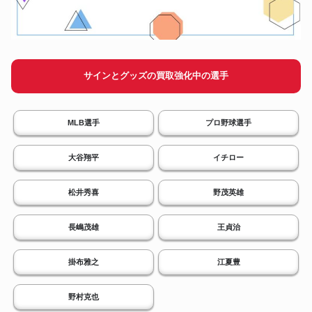
サインとグッズの買取強化中の選手
MLB選手
プロ野球選手
大谷翔平
イチロー
松井秀喜
野茂英雄
長嶋茂雄
王貞治
掛布雅之
江夏豊
野村克也