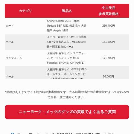
中古美品
カテゴリ
製品名
参考買取価格
Shohei Ohtani 2018 Topps
カード
Update SSP US1 鑑定済み 大谷
230,400円
翔平 Angels MLB
イチロー直筆サイン#51日米通算
ボール
4367安打書込み入りMLB2019年
181,200円
日本開幕戦公式ボール
大谷翔平 直筆サイン ユニフォー
ユニフォーム
ム オーセンティック MLB
171,600円
Fanatics SHOHEI OHTANI 17
大谷翔平 直筆サイン2021年MLB
オールスター ホームランダービ
ボール
96,600円
ー日本選手初出場記念 公式ボー
ル
BBM 2023 ICONS SAMURAI
*価格はあくまでサイト制作時の参考価格です。売る時期や当社の在庫状況によってかわるの
カード
41,000円
山本由伸 直筆サイン
で是非一度ご連絡ください。
大谷翔平直筆サインMLBオール
スター初二刀流「1ST TWO-
ボール
300,600円
ニューヨーク・メッツのグッズの買取でよくあるご質問
WAY All STAR」書込み公式ボー
ル
松坂大輔2010年ボストン・レッ
ユニフォーム
ドソックス実使用ジャージ・パ
140,400円
ンツセット