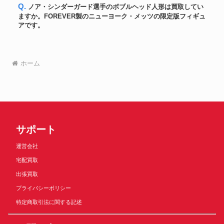
野茂英雄【MLB 2003 Leaf
Q. ノア・シンダーガード選手のボブルヘッド人形は買取してい
カード
112,200円
Certified】Mirror Emerald Auto
ますか。FOREVER製のニューヨーク・メッツの限定版フィギュ
2006WBC 決勝戦実使用ボール
アです。
ボール
(松坂投球) イチロー直筆サイン
120,600円
入り
イチロー直筆サイン入2015年4月
ボール
14日MLB通算ヒット#2847達成
192,600円
ホーム
実使用「安打」ボール
ベーブ・ルース氏 サイン入りバ
バット
300,000円
ット
ホログラム付き 大谷選手
カード
SHOTIME 直筆サイン2018
210,000円
Topps
イチロー2012年直筆サイン MLB
ユニフォーム
154,200円
サポート
公認球団支給ジャージ
大谷翔平 2021年（年間MVPシー
ネームプレート
216,000円
運営会社
ズン）ロッカーネームプレート
宅配買取
MLB ダルビッシュ有 選手支給品
グローブ
66,000円
同等グローブ
出張買取
山本由伸投手直筆サインボール
ボール
ローリングスMLB公式試合ボー
90,000円
プライバシーポリシー
ル
特定商取引法に関する記述
大谷翔平直筆サイン 2022年MLB
史上初！二刀流 投打規定数達成
バット
273,933円
記念入り 世界50本限定 ASICS