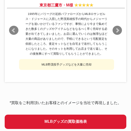
東京都三鷹市・M様
1995年にパリーグの近鉄バファローズからMLBロサンゼル
ス・ドジャースに入団した野茂英雄投手の時代からメジャーリ
ーグを追いかけているファンですが、事情により今まで集めて
きた数多くのグッズやアイテムなどをなるべく早く売却する必
要が出てきてしまいました。お店に運んでいくのは無理なほど
大量の商品がありましたので、手軽にできるという宅配査定を
依頼したところ、査定キットなどを自宅まで送付してもらうこ
とになりました。そのキットを利用してお店まで送り返し、そ
の後無事にすべて買取りしてもらうことができました。
MLB野茂投手グッズなどを大量に売却
*買取をご利用頂いたお客様とのイメージを当社で再現しました。
MLBグッズの買取価格表