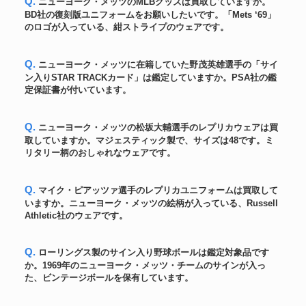
Q. ニューヨーク・メッツのMLBグッズは買取していますか。
オーセンティック！大谷翔平
BD社の復刻版ユニフォームをお願いしたいです。「Mets ‘69」
ユニフォーム
2022年MLBオールスター・ユニ
160,800円
のロゴが入っている、紺ストライプのウェアです。
フォーム ナイキ社製
大谷翔平直筆漢字サイン2022年
ボール
269,400円
入手困難 MLB機構証明付
Q. ニューヨーク・メッツに在籍していた野茂英雄選手の「サイ
秋山翔吾2021年MLBシンシナテ
ン入りSTAR TRACKカード」は鑑定していますか。PSA社の鑑
ユニフォーム
61,080円
ィ レッズREDS
定保証書が付いています。
大谷翔平直筆サインMLBオール
スター初二刀流「1ST TWO-
ユニフォーム
253,548円
WAY All STAR」書込みオーセン
Q. ニューヨーク・メッツの松坂大輔選手のレプリカウェアは買
ティック・ユニフォーム
取していますか。マジェスティック製で、サイズは48です。ミ
ダルビッシュ有 2014年実使用
リタリー柄のおしゃれなウェアです。
ユニフォーム
116,400円
ホームジャージ
大谷翔平 2023年WBC優勝直後
ボール
直筆サイン！「23 WBC MVP」
439,800円
Q. マイク・ピアッツァ選手のレプリカユニフォームは買取して
書込み入り 公式ボール
いますか。ニューヨーク・メッツの絵柄が入っている、Russell
MLB機構証明 & 7回無失点勝利
Athletic社のウェアです。
ユニフォーム
投手試合 C.カーショー
270,000円
2019.6.18 実使用ジャージ
大谷翔平 筒香嘉智 MLB初対決
Q. ローリングス製のサイン入り野球ボールは鑑定対象品です
ボール
144,600円
143キロ計測 実使用球実投球
か。1969年のニューヨーク・メッツ・チームのサインが入っ
大谷翔平直筆サイン
た、ビンテージボールを保有しています。
バット
『21ALMVP』入り2021年選手支
468,600円
給品試合用アシックス製バット