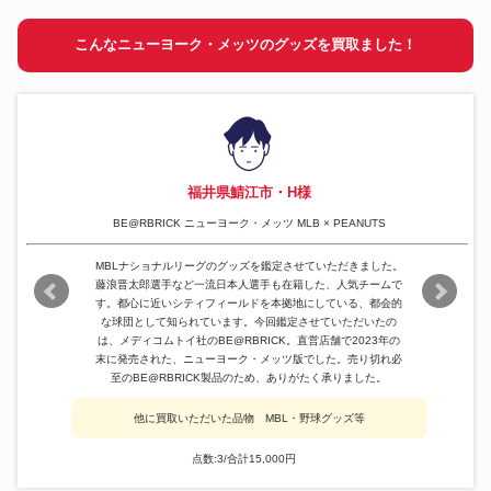
こんなニューヨーク・メッツのグッズを買取ました！
福井県鯖江市・H様
BE@RBRICK ニューヨーク・メッツ MLB × PEANUTS
MBLナショナルリーグのグッズを鑑定させていただきました。
藤浪晋太郎選手など一流日本人選手も在籍した、人気チームで
す。都心に近いシティフィールドを本拠地にしている、都会的
な球団として知られています。今回鑑定させていただいたの
は、メディコムトイ社のBE@RBRICK。直営店舗で2023年の
末に発売された、ニューヨーク・メッツ版でした。売り切れ必
至のBE@RBRICK製品のため、ありがたく承りました。
他に買取いただいた品物 MBL・野球グッズ等
点数:3/合計15,000円