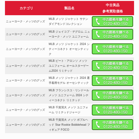
中古美品
カテゴリ
製品名
参考買取価格
MLB メッツ ジャケット サテン
ニューヨーク・メッツのグッズ
ダイアモンドコレクション
MLB ジェイコブ・デグロム ニュ
ニューヨーク・メッツのグッズ
ーヨーク・メッツ ユニフォーム
MLB メッツ ジャケット 2024 シ
ニューヨーク・メッツのグッズ
ティーコネクト オーセンティッ
ク
MLB ピート・アロンソ メッツ
ニューヨーク・メッツのグッズ
ユニフォーム オールスターゲー
ム2024 リミテッド
MLB メッツ ジャケット 2024 選
ニューヨーク・メッツのグッズ
手着用モデル オーセンティック
MLB フランシスコ・リンドール
ニューヨーク・メッツのグッズ
メッツ ユニフォーム 2024 シテ
ィーコネクト リミテッド
MLB 千賀滉大 メッツ ユニフォ
ニューヨーク・メッツのグッズ
ーム リミテッドジャージ
MLB 千賀滉大 メッツ ボブルヘ
ニューヨーク・メッツのグッズ
ッド Star Rookie Bobblehead フ
ィギュア FOCO