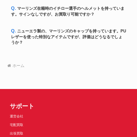
大谷翔平直筆サイン
Q. マーリンズ在籍時のイチロー選手のヘルメットを持っていま
バット
『21ALMVP』入り2021年選手支
468,600円
す。サインなしですが、お買取り可能ですか？
給品試合用アシックス製バット
野茂英雄【MLB 2003 Leaf
カード
112,200円
Certified】Mirror Emerald Auto
Q. ニューエラ製の、マーリンズのキャップを持っています。PU
2006WBC 決勝戦実使用ボール
レザーを使った特別なアイテムですが、評価はどうなるでしょ
ボール
(松坂投球) イチロー直筆サイン
120,600円
うか？
入り
イチロー直筆サイン入2015年4月
ボール
14日MLB通算ヒット#2847達成
192,600円
実使用「安打」ボール
ホーム
ベーブ・ルース氏 サイン入りバ
バット
300,000円
ット
ホログラム付き 大谷選手
カード
SHOTIME 直筆サイン2018
210,000円
Topps
イチロー2012年直筆サイン MLB
ユニフォーム
154,200円
公認球団支給ジャージ
サポート
大谷翔平 2021年（年間MVPシー
ネームプレート
216,000円
ズン）ロッカーネームプレート
運営会社
MLB ダルビッシュ有 選手支給品
グローブ
66,000円
同等グローブ
宅配買取
山本由伸投手直筆サインボール
出張買取
ボール
ローリングスMLB公式試合ボー
90,000円