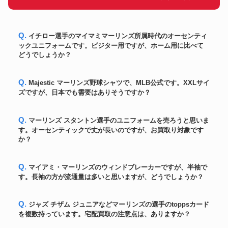
ル
松坂大輔2010年ボストン・レッ
ユニフォーム
ドソックス実使用ジャージ・パ
140,400円
ンツセット
Q. イチロー選手のマイマミマーリンズ所属時代のオーセンティ
オーセンティック！大谷翔平
ックユニフォームです。ビジター用ですが、ホーム用に比べて
ユニフォーム
2022年MLBオールスター・ユニ
160,800円
どうでしょうか？
フォーム ナイキ社製
大谷翔平直筆漢字サイン2022年
ボール
269,400円
入手困難 MLB機構証明付
Q. Majestic マーリンズ野球シャツで、MLB公式です。XXLサイ
秋山翔吾2021年MLBシンシナテ
ズですが、日本でも需要はありそうですか？
ユニフォーム
61,080円
ィ レッズREDS
大谷翔平直筆サインMLBオール
スター初二刀流「1ST TWO-
Q. マーリンズ スタントン選手のユニフォームを売ろうと思いま
ユニフォーム
253,548円
WAY All STAR」書込みオーセン
す。オーセンティックで丈が長いのですが、お買取り対象です
ティック・ユニフォーム
か？
ダルビッシュ有 2014年実使用
ユニフォーム
116,400円
ホームジャージ
大谷翔平 2023年WBC優勝直後
Q. マイアミ・マーリンズのウィンドブレーカーですが、半袖で
ボール
直筆サイン！「23 WBC MVP」
439,800円
す。長袖の方が流通量は多いと思いますが、どうでしょうか？
書込み入り 公式ボール
MLB機構証明 & 7回無失点勝利
ユニフォーム
投手試合 C.カーショー
270,000円
Q. ジャズ チザム ジュニアなどマーリンズの選手のtoppsカード
2019.6.18 実使用ジャージ
を複数持っています。宅配買取の注意点は、ありますか？
大谷翔平 筒香嘉智 MLB初対決
ボール
144,600円
143キロ計測 実使用球実投球