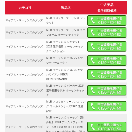
中古美品
カテゴリ
製品名
参考買取価格
MLB フロリダ・マーリンズ ジャ
マイアミ・マーリンズのグッズ
ケット
MLB フロリダ・マーリンズ ユニ
マイアミ・マーリンズのグッズ
フォーム オーセンティック
MLB マーリンズ ジャケット
マイアミ・マーリンズのグッズ
2022 選手着用 オーセンティッ
クコレクション
MLB マーリンズ アロハシャツ
マイアミ・マーリンズのグッズ
シティーコネクト
MLB マーリンズ アロハシャツ
マイアミ・マーリンズのグッズ
ハワイアン KEKAI
PERFORMANCE
MLB マーリンズ パーカー 2024
マイアミ・マーリンズのグッズ
選手着用モデル オーセンティッ
ク
MLB フロリダ・マーリンズ リン
マイアミ・マーリンズのグッズ
グ ワールドシリーズ1997 優勝
記念
MLB マーリンズ キャップ 【海
外版】 2024 アームドフォース
マイアミ・マーリンズのグッズ
デー On-Field 59FIFTY Fitted
Hat ニューエラ/New Era ブラッ