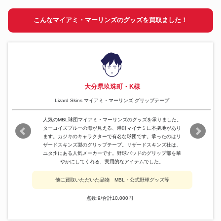
こんなマイアミ・マーリンズのグッズを買取ました！
大分県玖珠町・K様
Lizard Skins マイアミ・マーリンズ グリップテープ
人気のMBL球団マイアミ・マーリンズのグッズを承りました。
ターコイズブルーの海が見える、港町マイナミに本拠地があり
ます。カジキのキャラクターで有名な球団です。承ったのはリ
ザードスキンズ製のグリップテープ。リザードスキンズ社は、
ユタ州にある人気メーカーです。野球バッドのグリップ部を華
やかにしてくれる、実用的なアイテムでした。
他に買取いただいた品物 MBL・公式野球グッズ等
点数:9/合計10,000円