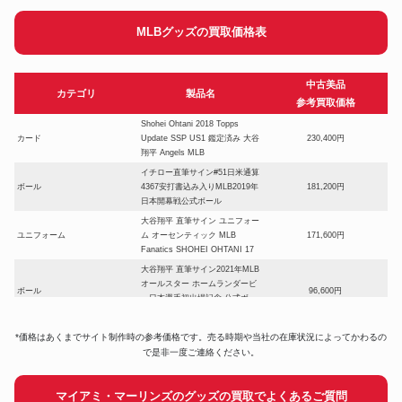
MLBグッズの買取価格表
中古美品
カテゴリ
製品名
参考買取価格
Shohei Ohtani 2018 Topps
カード
Update SSP US1 鑑定済み 大谷
230,400円
翔平 Angels MLB
イチロー直筆サイン#51日米通算
ボール
4367安打書込み入りMLB2019年
181,200円
日本開幕戦公式ボール
大谷翔平 直筆サイン ユニフォー
ユニフォーム
ム オーセンティック MLB
171,600円
Fanatics SHOHEI OHTANI 17
大谷翔平 直筆サイン2021年MLB
オールスター ホームランダービ
ボール
96,600円
ー日本選手初出場記念 公式ボー
ル
BBM 2023 ICONS SAMURAI
*価格はあくまでサイト制作時の参考価格です。売る時期や当社の在庫状況によってかわるの
カード
41,000円
山本由伸 直筆サイン
で是非一度ご連絡ください。
大谷翔平直筆サインMLBオール
スター初二刀流「1ST TWO-
ボール
300,600円
マイアミ・マーリンズのグッズの買取でよくあるご質問
WAY All STAR」書込み公式ボー