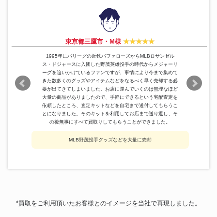
東京都三鷹市・M様
1995年にパリーグの近鉄バファローズからMLBロサンゼル
ス・ドジャースに入団した野茂英雄投手の時代からメジャーリ
ーグを追いかけているファンですが、事情により今まで集めて
きた数多くのグッズやアイテムなどをなるべく早く売却する必
要が出てきてしまいました。お店に運んでいくのは無理なほど
大量の商品がありましたので、手軽にできるという宅配査定を
依頼したところ、査定キットなどを自宅まで送付してもらうこ
とになりました。そのキットを利用してお店まで送り返し、そ
の後無事にすべて買取りしてもらうことができました。
MLB野茂投手グッズなどを大量に売却
*買取をご利用頂いたお客様とのイメージを当社で再現しました。