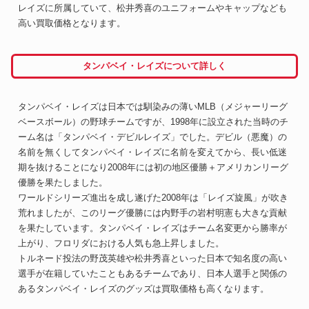
レイズに所属していて、松井秀喜のユニフォームやキャップなども
高い買取価格となります。
タンパベイ・レイズについて詳しく
タンパベイ・レイズは日本では馴染みの薄いMLB（メジャーリーグ
ベースボール）の野球チームですが、1998年に設立された当時のチ
ーム名は「タンパベイ・デビルレイズ」でした。デビル（悪魔）の
名前を無くしてタンパベイ・レイズに名前を変えてから、長い低迷
期を抜けることになり2008年には初の地区優勝＋アメリカンリーグ
優勝を果たしました。
ワールドシリーズ進出を成し遂げた2008年は「レイズ旋風」が吹き
荒れましたが、このリーグ優勝には内野手の岩村明憲も大きな貢献
を果たしています。タンパベイ・レイズはチーム名変更から勝率が
上がり、フロリダにおける人気も急上昇しました。
トルネード投法の野茂英雄や松井秀喜といった日本で知名度の高い
選手が在籍していたこともあるチームであり、日本人選手と関係の
あるタンパベイ・レイズのグッズは買取価格も高くなります。