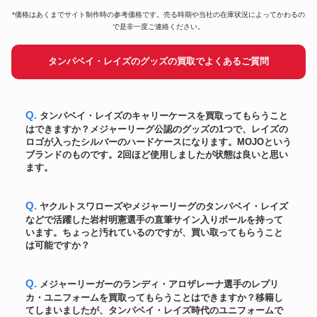
BBM 2023 ICONS SAMURAI
*価格はあくまでサイト制作時の参考価格です。売る時期や当社の在庫状況によってかわるの
カード
41,000円
山本由伸 直筆サイン
で是非一度ご連絡ください。
大谷翔平直筆サインMLBオール
スター初二刀流「1ST TWO-
ボール
300,600円
タンパベイ・レイズのグッズの買取でよくあるご質問
WAY All STAR」書込み公式ボー
ル
松坂大輔2010年ボストン・レッ
ユニフォーム
ドソックス実使用ジャージ・パ
140,400円
ンツセット
Q. タンパベイ・レイズのキャリーケースを買取ってもらうこと
オーセンティック！大谷翔平
はできますか？メジャーリーグ公認のグッズの1つで、レイズの
ユニフォーム
2022年MLBオールスター・ユニ
160,800円
ロゴが入ったシルバーのハードケースになります。MOJOという
フォーム ナイキ社製
ブランドのものです。2回ほど使用しましたが状態は良いと思い
大谷翔平直筆漢字サイン2022年
ます。
ボール
269,400円
入手困難 MLB機構証明付
秋山翔吾2021年MLBシンシナテ
ユニフォーム
61,080円
ィ レッズREDS
Q. ヤクルトスワローズやメジャーリーグのタンパベイ・レイズ
大谷翔平直筆サインMLBオール
などで活躍した岩村明憲選手の直筆サイン入りボールを持って
スター初二刀流「1ST TWO-
います。ちょっと汚れているのですが、買い取ってもらうこと
ユニフォーム
253,548円
WAY All STAR」書込みオーセン
は可能ですか？
ティック・ユニフォーム
ダルビッシュ有 2014年実使用
ユニフォーム
116,400円
ホームジャージ
Q. メジャーリーガーのランディ・アロザレーナ選手のレプリ
大谷翔平 2023年WBC優勝直後
カ・ユニフォームを買取ってもらうことはできますか？移籍し
ボール
直筆サイン！「23 WBC MVP」
439,800円
てしまいましたが、タンパベイ・レイズ時代のユニフォームで
書込み入り 公式ボール