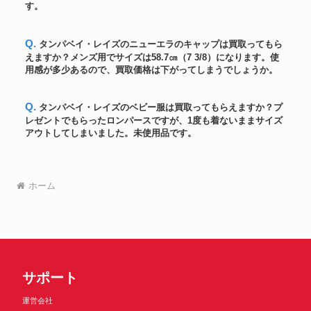
す。
MLB機構証明 & 7回無失点勝利
ユニフォーム
投手試合 C.カーショー
270,000円
2019.6.18 実使用ジャージ
Q. タンパベイ・レイズのニューエラのキャップは買取ってもら
大谷翔平 筒香嘉智 MLB初対決
えますか？メンズ用でサイズは58.7㎝（7 3/8）になります。使
ボール
144,600円
143キロ計測 実使用球実投球
用感が多少あるので、買取価格は下がってしまうでしょうか。
大谷翔平直筆サイン
バット
『21ALMVP』入り2021年選手支
468,600円
給品試合用アシックス製バット
Q. タンパベイ・レイズのベビー服は買取ってもらえますか？プ
野茂英雄【MLB 2003 Leaf
レゼントでもらったロンパースですが、1度も着ないままサイズ
カード
112,200円
Certified】Mirror Emerald Auto
アウトしてしまいました。未使用品です。
2006WBC 決勝戦実使用ボール
ボール
(松坂投球) イチロー直筆サイン
120,600円
入り
イチロー直筆サイン入2015年4月
ホーム
ボール
14日MLB通算ヒット#2847達成
192,600円
実使用「安打」ボール
ベーブ・ルース氏 サイン入りバ
バット
300,000円
ット
ホログラム付き 大谷選手
カード
SHOTIME 直筆サイン2018
210,000円
Topps
サポート
イチロー2012年直筆サイン MLB
ユニフォーム
154,200円
公認球団支給ジャージ
運営会社
大谷翔平 2021年（年間MVPシー