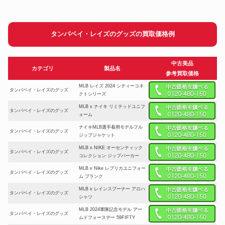
タンパベイ・レイズのグッズの買取価格例
中古美品
カテゴリ
製品名
参考買取価格
MLB レイズ 2024 シティーコネ
タンパベイ・レイズのグッズ
クトシリーズ
MLB x ナイキ リミテッドユニフ
タンパベイ・レイズのグッズ
ォーム
ナイキMLB選手着用モデルフル
タンパベイ・レイズのグッズ
ジップジャケット
MLB x NIKE オーセンティック
タンパベイ・レイズのグッズ
コレクション ジップパーカー
MLB x Nike レプリカユニフォー
タンパベイ・レイズのグッズ
ム ブランク
MLB x レインスプーナー アロハ
タンパベイ・レイズのグッズ
シャツ
MLB 2024軍隊記念モデル アー
タンパベイ・レイズのグッズ
ムドフォースデー 59FIFTY