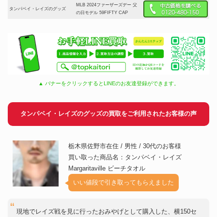
MLB 2024ファーザーズデー 父
タンパベイ・レイズのグッズ
の日モデル 59FIFTY CAP
▲ バナーをクリックするとLINEのお友達登録ができます。
タンパベイ・レイズのグッズの買取をご利用されたお客様の声
栃木県佐野市在住 / 男性 / 30代のお客様
買い取った商品名：タンパベイ・レイズ
Margaritaville ビーチタオル
いい値段で引き取ってもらえました
現地でレイズ戦を見に行ったおみやげとして購入した、横150セ