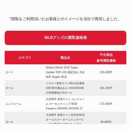
*買取をご利用頂いたお客様とのイメージを当社で再現しました。
MLBグッズの買取価格表
中古美品
カテゴリ
製品名
参考買取価格
Shohei Ohtani 2018 Topps
カード
Update SSP US1 鑑定済み 大谷
230,400円
翔平 Angels MLB
イチロー直筆サイン#51日米通算
ボール
4367安打書込み入りMLB2019年
181,200円
日本開幕戦公式ボール
大谷翔平 直筆サイン ユニフォー
ユニフォーム
ム オーセンティック MLB
171,600円
Fanatics SHOHEI OHTANI 17
大谷翔平 直筆サイン2021年MLB
オールスター ホームランダービ
ボール
96,600円
ー日本選手初出場記念 公式ボー
ル