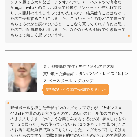
ンチを超える大きなビーチタオルです。アロハシャツで有名な
Margaritavilleとのコラボ商品で綺麗なサンセットが描かれてお
り、未開封のまましまっておいたもので、結局使うことはなかっ
たので売却することにしました。こういったものをどこで買って
もらえるのかと調べていると、ここなら買ってくれそうだと思っ
たので宅配買取を利用しました。なかなかいい値段で引き取って
もらえて嬉しく思っています。
東京都豊島区在住 / 男性 / 30代のお客様
買い取った商品名：タンパベイ・レイズ 15オン
ス ベースボール マグカップ
納得のいく金額で売却できました
野球ボールを模したデザインのマグカップですが、15オンス＝
443mlも容量のある大きなもので、350mlのビール缶の内容がそ
のまま入ります。そのような楽しみ方をするために購入したもの
で、2つ買ったうちの使っていないもう1つをネットで見つけたこ
のお店に宅配買取で買ってもらいました。マグカップにしては高
かったものですが、買取金額も納得のいくものだったので満足の