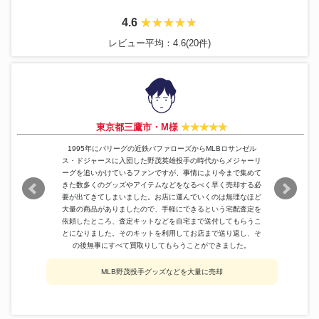
4.6
レビュー平均：4.6(20件)
東京都三鷹市・M様
1995年にパリーグの近鉄バファローズからMLBロサンゼル
ス・ドジャースに入団した野茂英雄投手の時代からメジャーリ
ーグを追いかけているファンですが、事情により今まで集めて
きた数多くのグッズやアイテムなどをなるべく早く売却する必
要が出てきてしまいました。お店に運んでいくのは無理なほど
大量の商品がありましたので、手軽にできるという宅配査定を
依頼したところ、査定キットなどを自宅まで送付してもらうこ
とになりました。そのキットを利用してお店まで送り返し、そ
の後無事にすべて買取りしてもらうことができました。
MLB野茂投手グッズなどを大量に売却