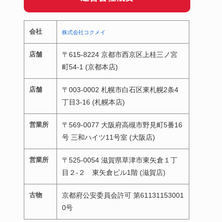
会社
株式会社コクメイ
店舗
〒615-8224 京都市西京区上桂三ノ宮
町54-1 (京都本店)
店舗
〒003-0002 札幌市白石区東札幌2条4
丁目3-16 (札幌本店)
営業所
〒569-0077 大阪府高槻市野見町5番16
号 三和ハイツ11号室 (大阪店)
営業所
〒525-0054 滋賀県草津市東矢倉１丁
目２-２ 東矢倉ビル1階 (滋賀店)
古物
京都府公安委員会許可 第61131153001
0号