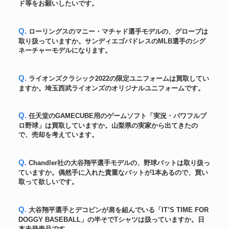
ド等をお願いしたいです。
フォーム ナイキ社製
大谷翔平直筆漢字サイン2022年
ボール
269,400円
入手困難 MLB機構証明付
Q. ローリングスのマニー・マチャド選手モデルの、グローブは
秋山翔吾2021年MLBシンシナテ
取り扱っていますか。サンディエゴパドレスのMLB選手のシグ
ユニフォーム
61,080円
ィ レッズREDS
ネーチャーモデルになります。
大谷翔平直筆サインMLBオール
スター初二刀流「1ST TWO-
ユニフォーム
253,548円
WAY All STAR」書込みオーセン
Q. ライオンズクラシック2022の限定ユニフォームは買取してい
ティック・ユニフォーム
ますか。埼玉西武ライオンズのオリジナルユニフォームです。
ダルビッシュ有 2014年実使用
ユニフォーム
116,400円
ホームジャージ
大谷翔平 2023年WBC優勝直後
Q. 任天堂のGAMECUBE用のゲームソフト「実況・パワフルプ
ボール
直筆サイン！「23 WBC MVP」
439,800円
ロ野球」は買取していますか。山梨県の実家から出てきたの
書込み入り 公式ボール
で、売却を考えています。
MLB機構証明 & 7回無失点勝利
ユニフォーム
投手試合 C.カーショー
270,000円
2019.6.18 実使用ジャージ
Q. Chandler社の大谷翔平選手モデルの、野球バットは取り扱っ
大谷翔平 筒香嘉智 MLB初対決
ていますか。偶然手に入れた貴重なバットが1本あるので、買い
ボール
144,600円
143キロ計測 実使用球実投球
取って欲しいです。
大谷翔平直筆サイン
バット
『21ALMVP』入り2021年選手支
468,600円
給品試合用アシックス製バット
Q. 大谷翔平選手とデコピンが肩を組んでいる「IT’S TIME FOR
野茂英雄【MLB 2003 Leaf
DOGGY BASEBALL」の半そでTシャツは扱っていますか。日
カード
112,200円
Certified】Mirror Emerald Auto
本未発売品です。