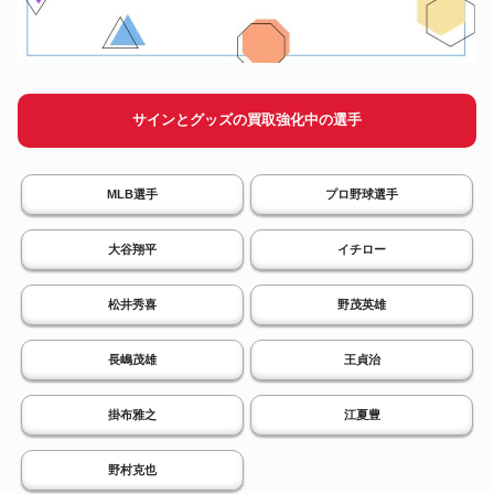
サインとグッズの買取強化中の選手
MLB選手
プロ野球選手
大谷翔平
イチロー
松井秀喜
野茂英雄
長嶋茂雄
王貞治
掛布雅之
江夏豊
野村克也