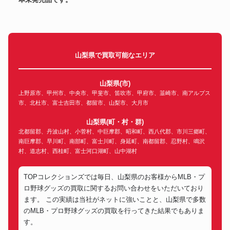
2006WBC 決勝戦実使用ボール
ボール
(松坂投球) イチロー直筆サイン
120,600円
入り
イチロー直筆サイン入2015年4月
ボール
14日MLB通算ヒット#2847達成
192,600円
実使用「安打」ボール
山梨県で買取可能なエリア
ベーブ・ルース氏 サイン入りバ
バット
300,000円
ット
ホログラム付き 大谷選手
山梨県(市)
カード
SHOTIME 直筆サイン2018
210,000円
上野原市、甲州市、中央市、甲斐市、笛吹市、甲府市、韮崎市、南アルプス
Topps
市、北杜市、富士吉田市、都留市、山梨市、大月市
イチロー2012年直筆サイン MLB
ユニフォーム
154,200円
公認球団支給ジャージ
山梨県(町・村・群)
大谷翔平 2021年（年間MVPシー
北都留郡、丹波山村、小菅村、中巨摩郡、昭和町、西八代郡、市川三郷町、
ネームプレート
216,000円
ズン）ロッカーネームプレート
南巨摩郡、早川町、南部町、富士川町、身延町、南都留郡、忍野村、鳴沢
MLB ダルビッシュ有 選手支給品
村、道志村、西桂町、富士河口湖町、山中湖村
グローブ
66,000円
同等グローブ
山本由伸投手直筆サインボール
ボール
ローリングスMLB公式試合ボー
90,000円
TOPコレクションズでは毎日、山梨県のお客様からMLB・プ
ル
ロ野球グッズの買取に関するお問い合わせをいただいており
大谷翔平直筆サイン 2022年MLB
ます。 この実績は当社がネットに強いことと、山梨県で多数
史上初！二刀流 投打規定数達成
バット
273,933円
のMLB・プロ野球グッズの買取を行ってきた結果でもありま
記念入り 世界50本限定 ASICS
社製試合モデルバット
す。