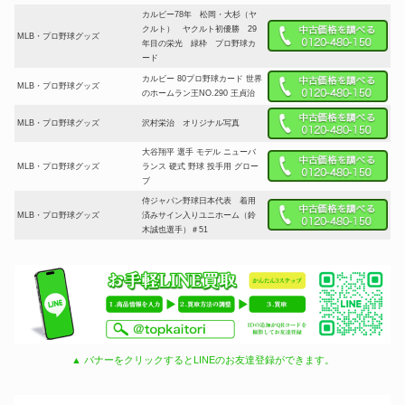
カルビー78年 松岡・大杉（ヤ
クルト） ヤクルト初優勝 29
MLB・プロ野球グッズ
年目の栄光 緑枠 プロ野球カ
ード
カルビー 80プロ野球カード 世界
MLB・プロ野球グッズ
のホームラン王NO.290 王貞治
MLB・プロ野球グッズ
沢村栄治 オリジナル写真
大谷翔平 選手 モデル ニューバ
MLB・プロ野球グッズ
ランス 硬式 野球 投手用 グロー
ブ
侍ジャパン野球日本代表 着用
MLB・プロ野球グッズ
済みサイン入りユニホーム（鈴
木誠也選手）＃51
▲ バナーをクリックするとLINEのお友達登録ができます。