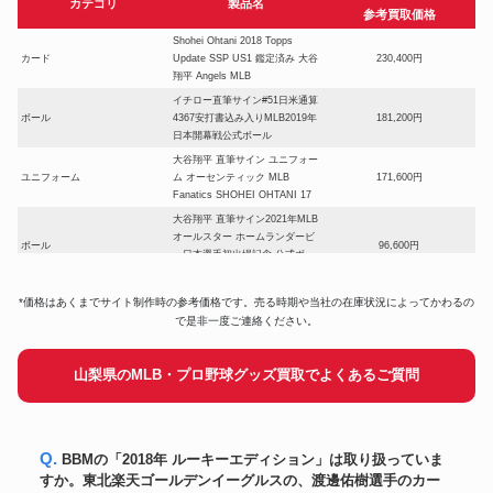
カテゴリ
製品名
参考買取価格
Shohei Ohtani 2018 Topps
カード
Update SSP US1 鑑定済み 大谷
230,400円
翔平 Angels MLB
イチロー直筆サイン#51日米通算
ボール
4367安打書込み入りMLB2019年
181,200円
日本開幕戦公式ボール
大谷翔平 直筆サイン ユニフォー
ユニフォーム
ム オーセンティック MLB
171,600円
Fanatics SHOHEI OHTANI 17
大谷翔平 直筆サイン2021年MLB
オールスター ホームランダービ
ボール
96,600円
ー日本選手初出場記念 公式ボー
ル
BBM 2023 ICONS SAMURAI
*価格はあくまでサイト制作時の参考価格です。売る時期や当社の在庫状況によってかわるの
カード
41,000円
山本由伸 直筆サイン
で是非一度ご連絡ください。
大谷翔平直筆サインMLBオール
スター初二刀流「1ST TWO-
ボール
300,600円
山梨県のMLB・プロ野球グッズ買取でよくあるご質問
WAY All STAR」書込み公式ボー
ル
松坂大輔2010年ボストン・レッ
ユニフォーム
ドソックス実使用ジャージ・パ
140,400円
ンツセット
Q. BBMの「2018年 ルーキーエディション」は取り扱っていま
オーセンティック！大谷翔平
すか。東北楽天ゴールデンイーグルスの、渡邊佑樹選手のカー
ユニフォーム
2022年MLBオールスター・ユニ
160,800円