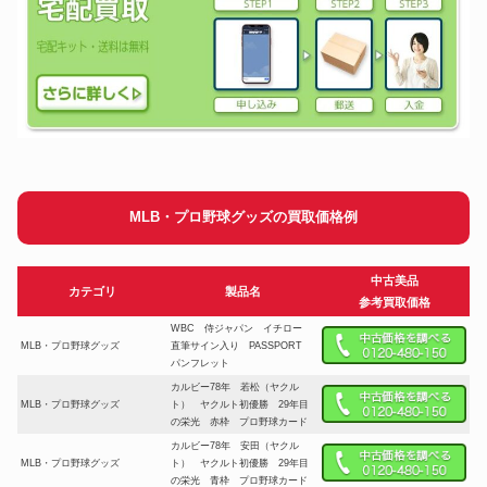
MLB・プロ野球グッズの買取価格例
中古美品
カテゴリ
製品名
参考買取価格
WBC 侍ジャパン イチロー
MLB・プロ野球グッズ
直筆サイン入り PASSPORT
パンフレット
カルビー78年 若松（ヤクル
MLB・プロ野球グッズ
ト） ヤクルト初優勝 29年目
の栄光 赤枠 プロ野球カード
カルビー78年 安田（ヤクル
MLB・プロ野球グッズ
ト） ヤクルト初優勝 29年目
の栄光 青枠 プロ野球カード