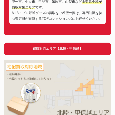
イチロー直筆サイン最終引退試
甲州市、中央市、甲斐市、笛吹市、山梨市など
山梨県全域が
ボール
合2019年3月21日書込み入り
146,400円
買取対象エリア
です。
MLB日本開幕戦公式ボール
MLB・プロ野球グッズの買取をご希望の際は、専門知識を持
大谷翔平直筆ルーキーサイン
カード
168,600円
つ査定員が在籍するTOPコレクションズにお任せください。
2018 ROY TOPPS
1995年 ドジャース 野茂英雄 実
ユニフォーム
使用 サイン入りワームアップジ
152,700円
ャケット
Topps Now 2021 大谷翔平 MLB
カード
215,400円
ホームランダービー
買取対応エリア【北陸・甲信越】